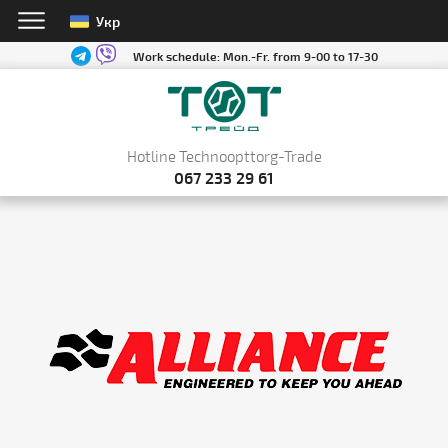
Укр
Work schedule:
Mon.-Fr. from 9-00 to 17-30
Hotline Technoopttorg-Trade
067 233 29 61