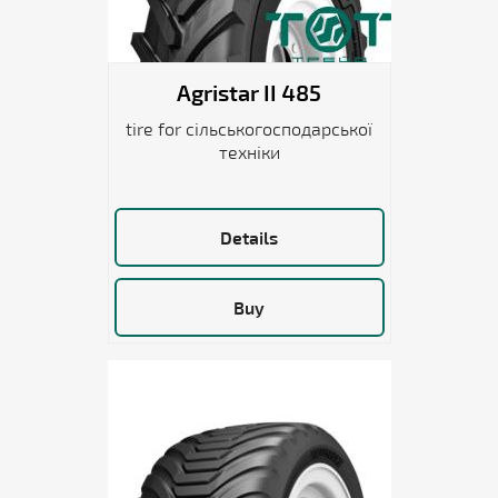
Agristar II 485
tire for сільськогосподарської
техніки
Details
Buy