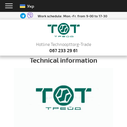
Укр
Work schedule:
Mon.-Fr. from 9-00 to 17-30
Hotline Technoopttorg-Trade
067 233 29 61
Technical information