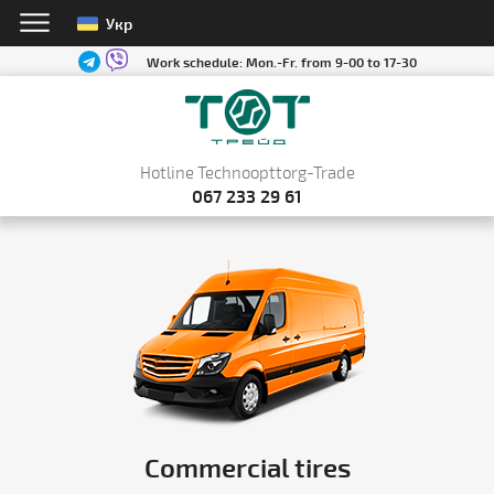
Укр
Work schedule:
Mon.-Fr. from 9-00 to 17-30
Hotline Technoopttorg-Trade
067 233 29 61
Commercial tires