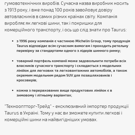
гумовотехнічних виробів. Сучасна назва виробник носить
з 1913 року, і вже понад 100 років завойовує довіру
автовласників в самих різних країнах світу. Компанія
виробляє як легкові шини, так і покришки для
комерційного транспорту, і ось що слід знати про Taurus:
з 1996 року компанія є частиною Michelin Group, тому продукція
Taurus відповідає всім сучасним вимогам і проходить ретельну
перевірку за стандартами одного з лідерів шинного ринку;
товарний портфель компанії може задовольнити потреби всіх
власників сучасного транспорту і складається з модельних
лінійок для легкових та легковантажних автомобілів, а також
окремим модельним рядом SUV для позашляховиків і
кросоверів;
кожна з перерахованих вище продуктових лінійок є в
зимовому і літньому варіантах;
"Технооптторг-Трейд" - ексклюзивний імпортер продукції
Taurus в Україні. Тому у нас ви зможете купити легкові і
комерційні шини на найвигідніших умовах.