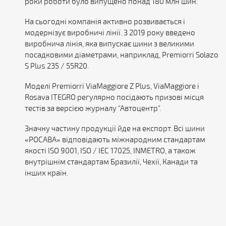
роки роботи було випущено понад 180 млн шин.
На сьогодні компанія активно розвивається і
модернізує виробничі лінії. З 2019 року введено
виробнича лінія, яка випускає шини з великими
посадковими діаметрами, наприклад, Premiorri Solazo
S Plus 235 / 55R20.
Моделі Premiorri ViaMaggiore Z Plus, ViaMaggiore і
Rosava ITEGRO регулярно посідають призові місця
тестів за версією журналу "Автоцентр".
Значну частину продукції йде на експорт. Всі шини
«РОСАВА» відповідають міжнародним стандартам
якості ISO 9001, ISO / IEC 17025, INMETRO, а також
внутрішнім стандартам Бразилії, Чехії, Канади та
інших країн.