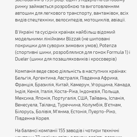
ринку займається розробкою та виготовленням
автошин для легкового транспорту, вантажівок, всіх
видів спецтехніки, велосипедів, мотоциклів, авіації.
В Україні та сусідніх країнах найбільш відомий
модельними лінійками Blizzak (не шиповані
покришки для суворих зимових умов), Potenza
(спортивні шини, розроблялися для гонок Formula 1) і
Dueler (шини для позашляховиків і кросоверів)
Компанія веде свою діяльність в наступних країнах:
Бельгія, Аргентина, Австралія, Південна Африка,
Франція, Бразилія, Китай, Камерун, Угорщина, Канада,
Індія, Кенія, Італія, Коста-Ріка, Індонезія, Польща,
Мексика, Японія, Португалія, США, Тайвань, Іспанія,
Венесуела, Таїланд, Туреччина, Колумбія, В'єтнам,
Білорусь, Болівія, М'янма, Естонія, Пуерто-Ріко,
Південна Корея.
На балансі компанії 155 заводів і чотири технічні