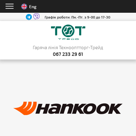
Eng
Графік роботи:
Пн.-Пт. з 9-00 до 17-30
Гаряча лінія Технооптторг-Трейд
067 233 29 61