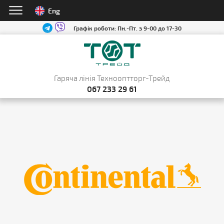
Eng
Графік роботи:
Пн.-Пт. з 9-00 до 17-30
Гаряча лінія Технооптторг-Трейд
067 233 29 61