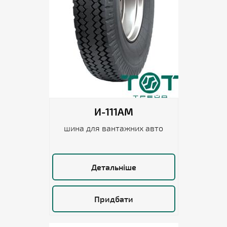
И-111АМ
шина для вантажних авто
Детальніше
Придбати