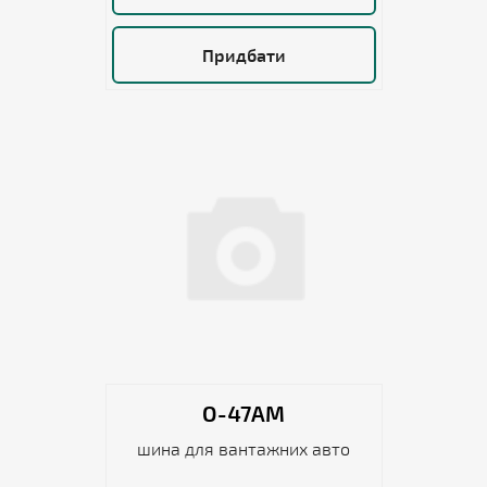
Придбати
О-47АM
шина для вантажних авто