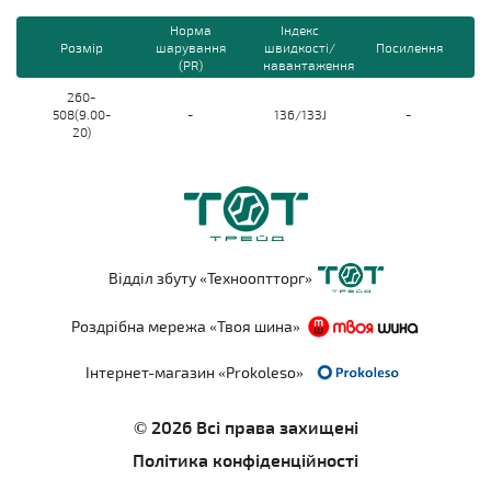
Норма
Індекс
Розмір
шарування
швидкості/
Посилення
(PR)
навантаження
260-
508(9.00-
-
136/133J
-
20)
Відділ збуту «Технооптторг»
Роздрібна мережа «Твоя шина»
Інтернет-магазин «Prokoleso»
© 2026 Всі права захищені
Політика конфіденційності