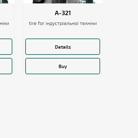
A-321
хніки
tire for індустріальної техніки
Details
Buy