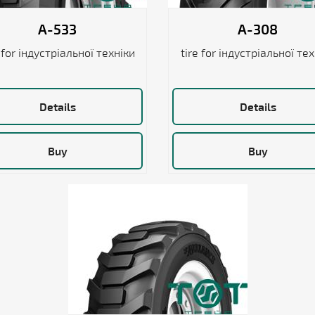
A-533
A-308
 for індустріальної техніки
tire for індустріальної те
Details
Details
Buy
Buy