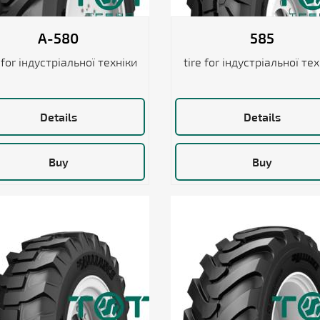
A-580
585
 for індустріальної техніки
tire for індустріальної те
Details
Details
Buy
Buy