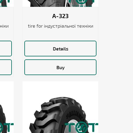
A-323
хніки
tire for індустріальної техніки
Details
Buy