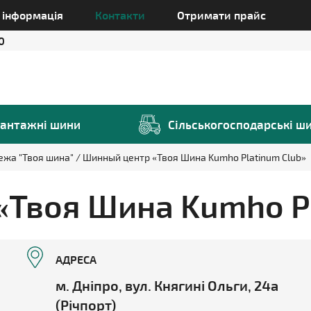
а інформація
Контакти
Отримати прайс
0
антажні шини
Сільськогосподарські ш
ежа "Твоя шина"
Шинный центр «Твоя Шина Kumho Platinum Club»
Твоя Шина Kumho Pl
АДРЕСА
м. Дніпро, вул. Княгині Ольги, 24а
(Річпорт)