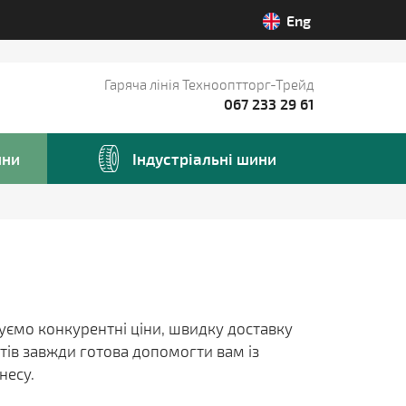
Eng
Гаряча лінія Технооптторг-Трейд
067 233 29 61
ини
Iндустріальні шини
нуємо конкурентні ціни, швидку доставку
тів завжди готова допомогти вам із
несу.