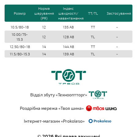
Норма
Індекс
Розмір
шарування
швидкості/
TT/TL
Застосування
(PR)
навантаження
10.5/80-18
12
135 A8
TT
-
10.00/75-
12
128 A8
TL
-
15.3
12.50/80-18
14
144 A8
TT
-
11.5/80-15.3
14
139 A8
TL
-
Відділ збуту «Технооптторг»
Роздрібна мережа «Твоя шина»
Інтернет-магазин «Prokoleso»
© 2026 Всі права захищені