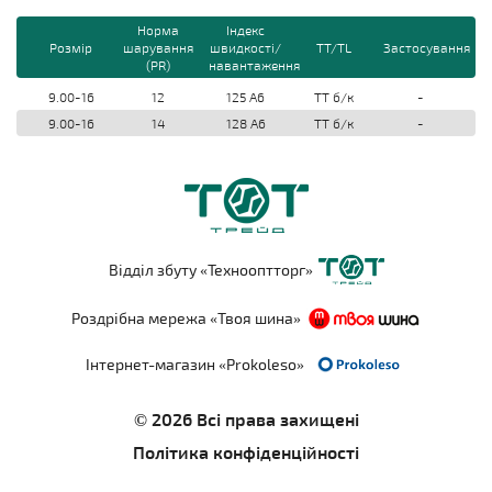
Норма
Індекс
Розмір
шарування
швидкості/
TT/TL
Застосування
(PR)
навантаження
9.00-16
12
125 A6
TT б/к
-
9.00-16
14
128 A6
TT б/к
-
Відділ збуту «Технооптторг»
Роздрібна мережа «Твоя шина»
Інтернет-магазин «Prokoleso»
© 2026 Всі права захищені
Політика конфіденційності