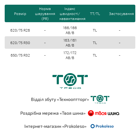
Норма
Індекс
Розмір
шарування
швидкості/
TT/TL
Застосування
(PR)
навантаження
166/166
620/75 R26
-
TL
-
A8/B
163/161
620/75 R30
-
TL
-
A8/B
172/172
650/75 R32
-
TL
-
A8/B
Відділ збуту «Технооптторг»
Роздрібна мережа «Твоя шина»
Інтернет-магазин «Prokoleso»