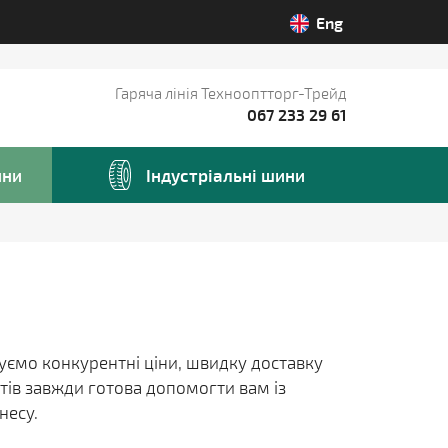
Eng
Гаряча лінія Технооптторг-Трейд
067 233 29 61
ини
Iндустріальні шини
нуємо конкурентні ціни, швидку доставку
тів завжди готова допомогти вам із
несу.