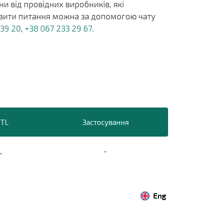
и від провідних виробників, які
тавити питання можна за допомогою чату
 39 20
,
+38 067 233 29 67
.
/TL
Застосування
L
-
Eng