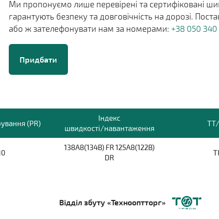
Ми пропонуємо лише перевірені та сертифіковані шин
гарантують безпеку та довговічність на дорозі. Пос
або ж зателефонувати нам за номерами:
+38 050 340
Придбати
Індекс
ування (PR)
TT
швидкості/навантаження
138A8(134B) FR 125A8(122B)
10
T
DR
Відділ збуту «Технооптторг»