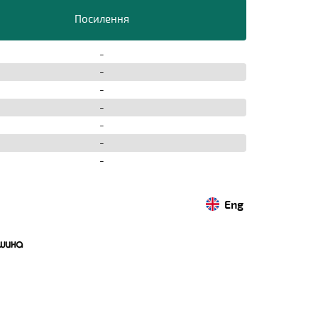
Посилення
-
-
-
-
-
-
-
Eng