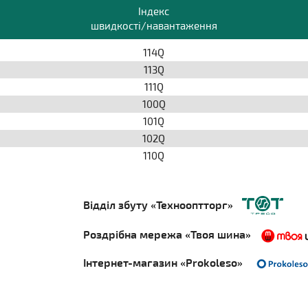
Індекс
швидкості/навантаження
114Q
113Q
111Q
100Q
101Q
102Q
110Q
Відділ збуту «Технооптторг»
Роздрібна мережа «Твоя шина»
Інтернет-магазин «Prokoleso»