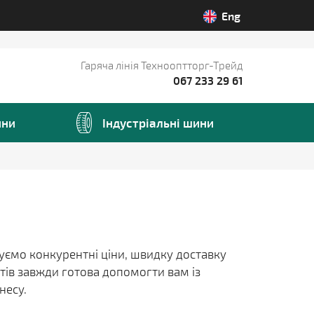
Eng
Гаряча лінія Технооптторг-Трейд
067 233 29 61
ини
Iндустріальні шини
нуємо конкурентні ціни, швидку доставку
тів завжди готова допомогти вам із
несу.