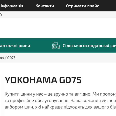
а інформація
Контакти
Отримати прайс
0
антажні шини
Сільськогосподарські ш
ama
G075
YOKOHAMA G075
Купити шини у нас – це зручно та вигідно. Ми пропо
та професійне обслуговування. Наша команда експер
вибором шин, які найкраще підходять для вашого біз