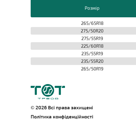
Розмір
265/65R18
275/50R20
275/55R19
225/60R18
235/55R19
235/55R20
265/50R19
© 2026 Всі права захищені
Політика конфіденційності