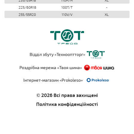
235/65R18
110H/H
XL
225/60R18
100T/T
-
255/55R20
110V/V
XL
Відділ збуту «Технооптторг»
Роздрібна мережа «Твоя шина»
Інтернет-магазин «Prokoleso»
© 2026 Всі права захищені
Політика конфіденційності