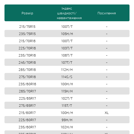
Індекс
Розмір
швидкості/
Посилення
навантаження
215/75R15
100T/T
-
235/75R15
105H/H
-
215/70R16
100T/T
-
225/70R16
103T/T
-
235/70R16
106T/T
-
245/70R16
107T/T
-
265/70R16
112H/H
-
275/70R16
114S/S
-
235/60R16
100H/H
-
265/70R17
115H/H
-
225/65R17
102T/T
-
275/65R17
115T/T
-
215/60R17
100H/H
XL
225/60R17
99H/H
-
235/60R17
102H/H
-