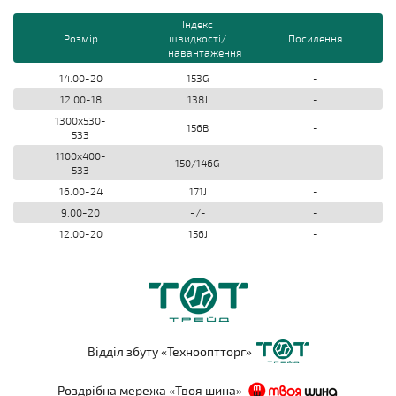
Індекс
Розмір
швидкості/
Посилення
навантаження
14.00-20
153G
-
12.00-18
138J
-
1300x530-
156B
-
533
1100x400-
150/146G
-
533
16.00-24
171J
-
9.00-20
-/-
-
12.00-20
156J
-
Відділ збуту «Технооптторг»
Роздрібна мережа «Твоя шина»