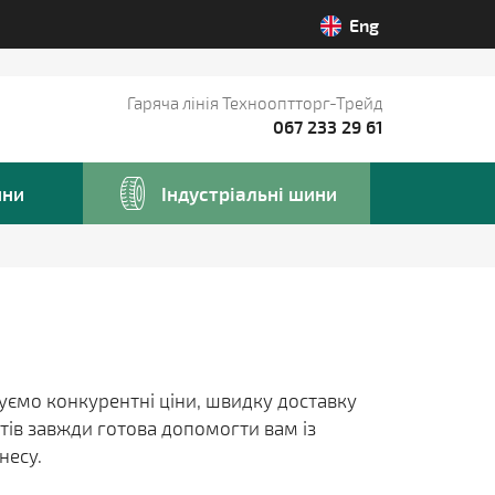
Eng
Гаряча лінія Технооптторг-Трейд
067 233 29 61
ини
Iндустріальні шини
нуємо конкурентні ціни, швидку доставку
тів завжди готова допомогти вам із
несу.